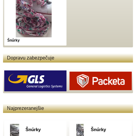
Šnúrky
Dopravu zabezpečuje
Najprezeranejšie
Šnúrky
Šnúrky