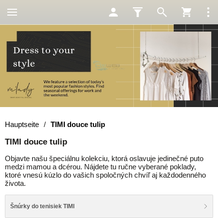
Hauptseite
/
TIMI douce tulip
TIMI douce tulip
Objavte našu špeciálnu kolekciu, ktorá oslavuje jedinečné puto
medzi mamou a dcérou. Nájdete tu ručne vyberané poklady,
ktoré vnesú kúzlo do vašich spoločných chvíľ aj každodenného
života.
Šnúrky do tenisiek TIMI