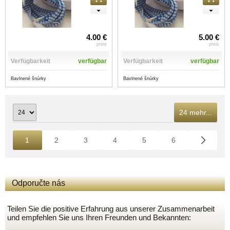
4.00 €
5.00 €
preis
preis
Verfügbarkeit
verfügbar
Verfügbarkeit
verfügbar
Bavlnené šnúrky
Bavlnené šnúrky
24 mehr...
1
2
3
4
5
6
Odporučte nás
Teilen Sie die positive Erfahrung aus unserer Zusammenarbeit
und empfehlen Sie uns Ihren Freunden und Bekannten: