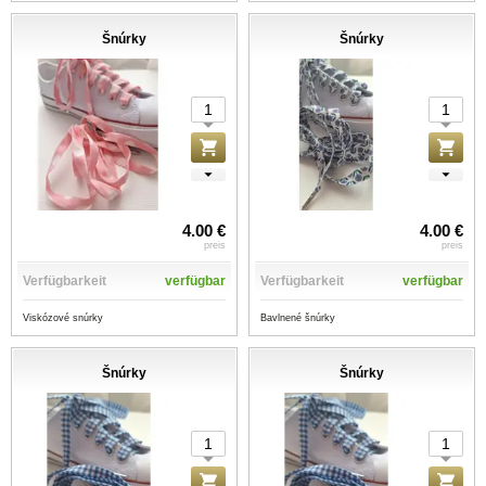
Šnúrky
Šnúrky
4.00 €
4.00 €
preis
preis
Verfügbarkeit
verfügbar
Verfügbarkeit
verfügbar
Viskózové snúrky
Bavlnené šnúrky
Šnúrky
Šnúrky