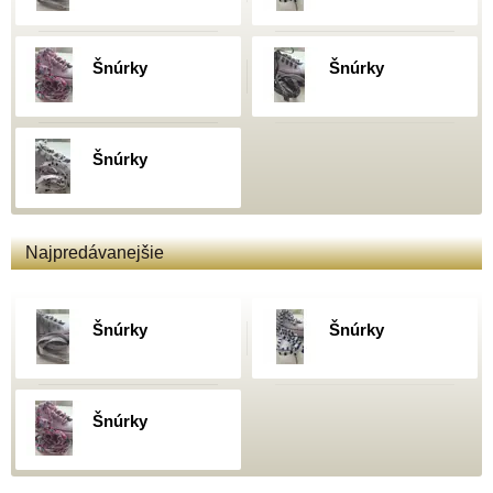
Šnúrky
Šnúrky
Šnúrky
Najpredávanejšie
Šnúrky
Šnúrky
Šnúrky