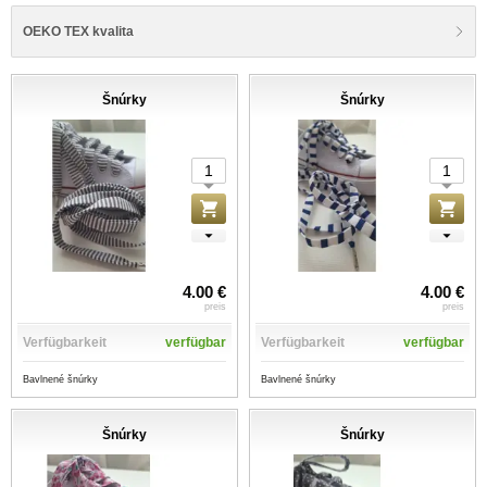
OEKO TEX kvalita
Šnúrky
Šnúrky
4.00 €
4.00 €
preis
preis
Verfügbarkeit
verfügbar
Verfügbarkeit
verfügbar
Bavlnené šnúrky
Bavlnené šnúrky
Šnúrky
Šnúrky