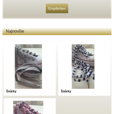
Empfehlen
Najnovšie
Šnúrky
Šnúrky