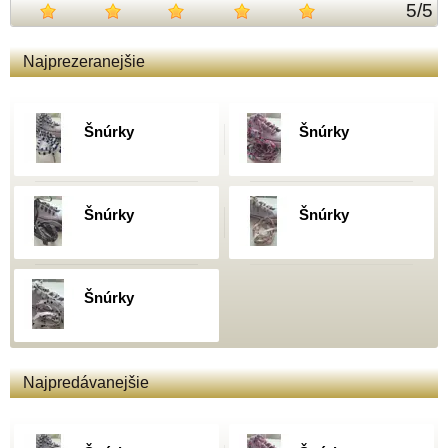
5
/
5
Najprezeranejšie
Šnúrky
Šnúrky
Šnúrky
Šnúrky
Šnúrky
Najpredávanejšie