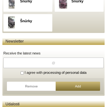
Šnúrky
Šnúrky
Šnúrky
Newsletter
Receive the latest news
I agree with
processing of personal data
Remove
Add
Udalosti