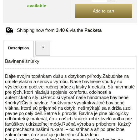
available
Add to cart
Shipping now from
3.40 €
via the
Packeta
Description
?
Bavlnené šnúrky
Dajte svojim topánkam dušu s dotykom prírody.Zabudnite na
umelé vlákna a sériovú výrobu. Naše bavlnené šnúrky sú
výsledkom poctivej ručnej práce a lásky k detailu. Sú navrhnuté
pre tých, ktorí hľadajú spojenie komfortu, odolnosti a
autentického štýlu.Prečo si vybrať naše handmade bavlnené
šnúrky?Čistá bavlna: Používame vysokokvalitné bavlnené
vlákna, ktoré sú príjemné na dotyk, nešmýkajú sa a držia uzol
pevne po celý deň.Šetrné k prírode: Bavlna je plne biologicky
odbúrateľný materiál, čo z našich šnúrok robí skvelú voľbu pre
fanúšikov udržateľnej módy.Ručná výroba s príbehom: Každý
pár prechádza našimi rukami – od strihania až po precízne
zakončenie, čo zaručuje jedinečnosť každého
kusu.Univerzálny vzhľad: Vďaka matnej textúre bavlny sa