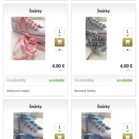
Šnúrky
Šnúrky
4.00 €
4.00 €
price
price
Availability
available
Availability
available
Viskózové snúrky
Bavlnené šnúrky
Šnúrky
Šnúrky