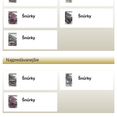
Šnúrky
Šnúrky
Šnúrky
Najpredávanejšie
Šnúrky
Šnúrky
Šnúrky