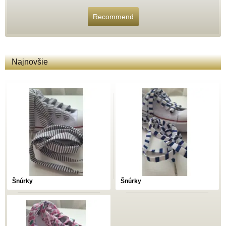
Recommend
Najnovšie
Šnúrky
Šnúrky