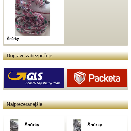
Šnúrky
Dopravu zabezpečuje
Najprezeranejšie
Šnúrky
Šnúrky