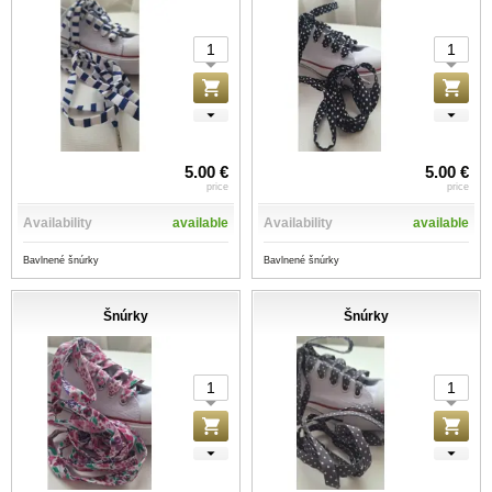
5.00 €
5.00 €
price
price
Availability
available
Availability
available
Bavlnené šnúrky
Bavlnené šnúrky
Šnúrky
Šnúrky