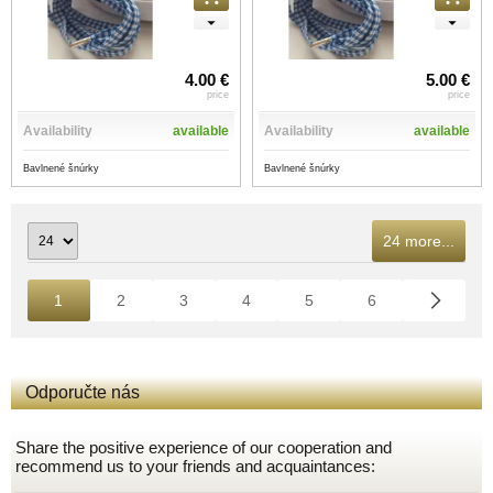
4.00 €
5.00 €
price
price
Availability
available
Availability
available
Bavlnené šnúrky
Bavlnené šnúrky
24 more...
1
2
3
4
5
6
Odporučte nás
Share the positive experience of our cooperation and
recommend us to your friends and acquaintances: