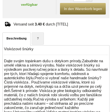
verfügbar
In den Warenkorb legen
Versand seit
3.40 €
durch [TITEL]
Beschreibung
?
Viskózové šnúrky
Dajte svojim topánkam dušu s dotykom prírody.Zabudnite na
umelé vlákna a sériovú výrobu. Naše viskózové šnúrky sú
výsledkom poctivej ručnej práce a lásky k detailu. Sú navrhnuté
pre tých, ktorí hľadajú spojenie komfortu, odolnosti a
autentického štýlu.Prečo si vybrať naše handmade šnúrky?
Čistá viskkóza . Používame viskózové vlákna, ktoré sú
príjemné na dotyk, nešmýkajú sa a držia uzol pevne po celý
deň.Šetrné k prírode: Viskóza je plne biologicky odbúrateľný
materiál, čo z našich šnúrok robí skvelú voľbu pre fanúšikov
udržateľnej módy.Ručná výroba s príbehom: Každý pár
prechádza našimi rukami – od strihania až po precízne
zakončenie, čo zaručuje jedinečnosť každého
kusu.Univerzálny vzhľad: Vďaka matnej textúre viskózy sa