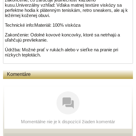
kusu.Univerzálny vzhľad: Vďaka matnej textúre viskózy sa
perfektne hodia k plátenným teniskám, retro sneakers, ale aj k
ležérnej koženej obuvi.
Technické info:Materiál: 100% viskóza
Zakončenie: Odolné kovové koncovky, ktoré sa netrhajú a
uľahčujú prevliekanie.
Údržba: Možné prať v rukách alebo v sieťke na pranie pri
nízkych teplotách.
Komentáre
Momentálne nie je k dispozícií žiaden komentár