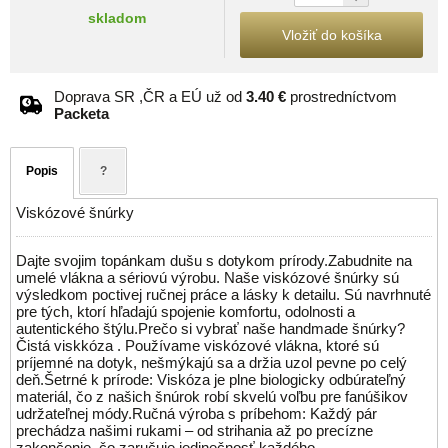
skladom
Vložiť do košíka
Doprava SR ,ČR a EÚ už od
3.40 €
prostredníctvom
Packeta
Popis
?
Viskózové šnúrky
Dajte svojim topánkam dušu s dotykom prírody.Zabudnite na
umelé vlákna a sériovú výrobu. Naše viskózové šnúrky sú
výsledkom poctivej ručnej práce a lásky k detailu. Sú navrhnuté
pre tých, ktorí hľadajú spojenie komfortu, odolnosti a
autentického štýlu.Prečo si vybrať naše handmade šnúrky?
Čistá viskkóza . Používame viskózové vlákna, ktoré sú
príjemné na dotyk, nešmýkajú sa a držia uzol pevne po celý
deň.Šetrné k prírode: Viskóza je plne biologicky odbúrateľný
materiál, čo z našich šnúrok robí skvelú voľbu pre fanúšikov
udržateľnej módy.Ručná výroba s príbehom: Každý pár
prechádza našimi rukami – od strihania až po precízne
zakončenie, čo zaručuje jedinečnosť každého