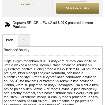
skladom
Vložiť do košíka
Doprava SR ,ČR a EÚ už od
3.40 €
prostredníctvom
Packeta
Popis
?
Bavlnené šnúrky
Dajte svojim topánkam dušu s dotykom prírody.Zabudnite na
umelé vlákna a sériovú výrobu. Naše bavlnené šnúrky sú
výsledkom poctivej ručnej práce a lásky k detailu. Sú navrhnuté
pre tých, ktorí hľadajú spojenie komfortu, odolnosti a
autentického štýlu.Prečo si vybrať naše handmade bavlnené
šnúrky?Čistá bavlna: Používame vysokokvalitné bavlnené
vlákna, ktoré sú príjemné na dotyk, nešmýkajú sa a držia uzol
pevne po celý deň.Šetrné k prírode: Bavlna je plne biologicky
odbúrateľný materiál, čo z našich šnúrok robí skvelú voľbu pre
fanúšikov udržateľnej módy.Ručná výroba s príbehom: Každý
pár prechádza našimi rukami – od strihania až po precízne
zakončenie, čo zaručuje jedinečnosť každého