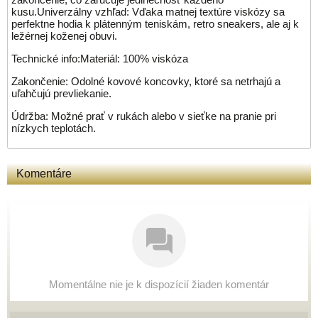
kusu.Univerzálny vzhľad: Vďaka matnej textúre viskózy sa
perfektne hodia k plátenným teniskám, retro sneakers, ale aj k
ležérnej koženej obuvi.
Technické info:Materiál: 100% viskóza
Zakončenie: Odolné kovové koncovky, ktoré sa netrhajú a
uľahčujú prevliekanie.
Údržba: Možné prať v rukách alebo v sieťke na pranie pri
nízkych teplotách.
Komentáre
Momentálne nie je k dispozícií žiaden komentár