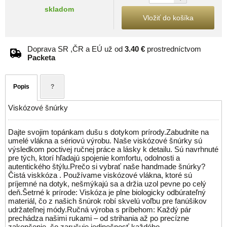
skladom
Vložiť do košíka
Doprava SR ,ČR a EÚ už od
3.40 €
prostredníctvom
Packeta
Popis
?
Viskózové šnúrky
Dajte svojim topánkam dušu s dotykom prírody.Zabudnite na
umelé vlákna a sériovú výrobu. Naše viskózové šnúrky sú
výsledkom poctivej ručnej práce a lásky k detailu. Sú navrhnuté
pre tých, ktorí hľadajú spojenie komfortu, odolnosti a
autentického štýlu.Prečo si vybrať naše handmade šnúrky?
Čistá viskkóza . Používame viskózové vlákna, ktoré sú
príjemné na dotyk, nešmýkajú sa a držia uzol pevne po celý
deň.Šetrné k prírode: Viskóza je plne biologicky odbúrateľný
materiál, čo z našich šnúrok robí skvelú voľbu pre fanúšikov
udržateľnej módy.Ručná výroba s príbehom: Každý pár
prechádza našimi rukami – od strihania až po precízne
zakončenie, čo zaručuje jedinečnosť každého