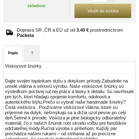
skladom
Vložiť do košíka
Doprava SR ,ČR a EÚ už od
3.40 €
prostredníctvom
Packeta
Popis
?
Viskozové šnúrky
Dajte svojim topánkam dušu s dotykom prírody.Zabudnite na
umelé vlákna a sériovú výrobu. Naše viskózové šnúrky sú
výsledkom poctivej ručnej práce a lásky k detailu. Sú navrhnuté
pre tých, ktorí hľadajú spojenie komfortu, odolnosti a
autentického štýlu.Prečo si vybrať naše handmade šnúrky?
Čistá viskkóza . Používame viskózové vlákna, ktoré sú
príjemné na dotyk, nešmýkajú sa a držia uzol pevne po celý
deň.Šetrné k prírode: Viskóza je plne biologicky odbúrateľný
materiál, čo z našich šnúrok robí skvelú voľbu pre fanúšikov
udržateľnej módy.Ručná výroba s príbehom: Každý pár
prechádza našimi rukami – od strihania až po precízne
zakončenie, čo zaručuje jedinečnosť každého