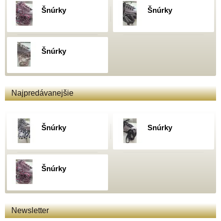
Šnúrky
Šnúrky
Šnúrky
Najpredávanejšie
Šnúrky
Snúrky
Šnúrky
Newsletter