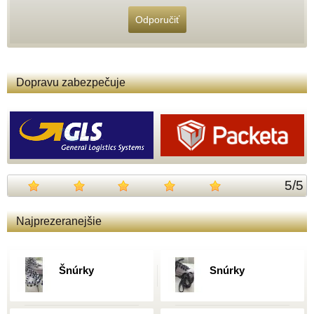
Odporučiť
Dopravu zabezpečuje
5
/
5
Najprezeranejšie
Šnúrky
Snúrky