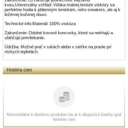
kusu.Univerzálny vzhľad: Vďaka matnej textúre viskózy sa
perfektne hodia k plátenným teniskám, retro sneakers, ale aj k
ležérnej koženej obuvi.
Technické info:Materiál: 100% viskóza
Zakončenie: Odolné kovové koncovky, ktoré sa netrhajú a
uľahčujú prevliekanie.
Údržba: Možné prať v rukách alebo v sieťke na pranie pri
nízkych teplotách.
História cien
Momentálne k danému produktu nie je k dispozícii žiadny graf
histórie cien