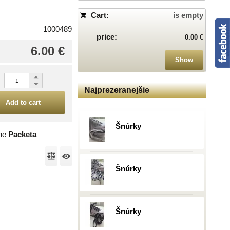
Cart:
is empty
1000489
price:
0.00 €
6.00 €
Show
Najprezeranejšie
Add to cart
Šnúrky
the
Packeta
Šnúrky
Šnúrky