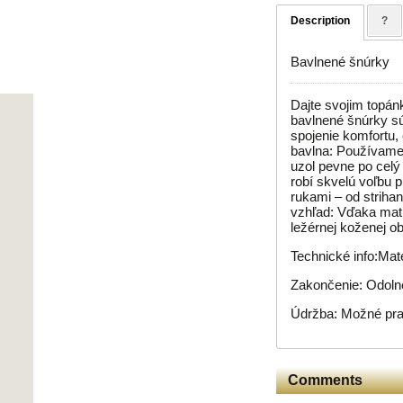
Description
?
Bavlnené šnúrky
Dajte svojim topán
bavlnené šnúrky sú 
spojenie komfortu,
bavlna: Používame 
uzol pevne po celý 
robí skvelú voľbu 
rukami – od striha
vzhľad: Vďaka matn
ležérnej koženej ob
Technické info:Mat
Zakončenie: Odolné
Údržba: Možné prať
Comments