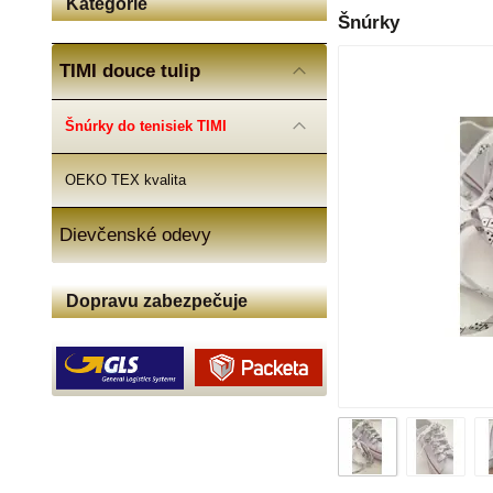
Kategórie
Šnúrky
TIMI douce tulip
Šnúrky do tenisiek TIMI
OEKO TEX kvalita
Dievčenské odevy
Dopravu zabezpečuje