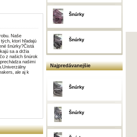
Šnúrky
ýrobu. Naše
Šnúrky
tých, ktorí hľadajú
nené šnúrky?Čistá
ajú sa a držia
 čo z našich šnúrok
 prechádza našimi
Najpredávanejšie
u.Univerzálny
akers, ale aj k
Šnúrky
Šnúrky