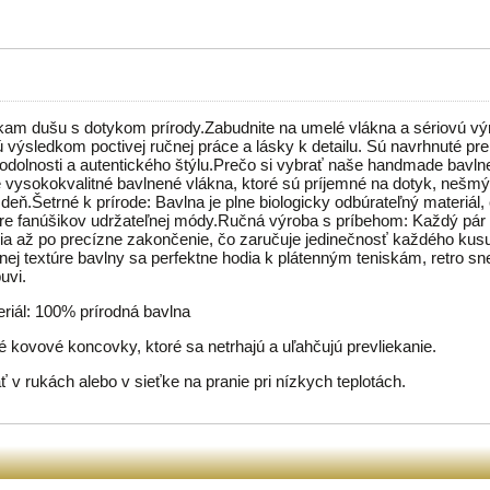
kam dušu s dotykom prírody.Zabudnite na umelé vlákna a sériovú v
výsledkom poctivej ručnej práce a lásky k detailu. Sú navrhnuté pre 
 odolnosti a autentického štýlu.Prečo si vybrať naše handmade bavl
vysokokvalitné bavlnené vlákna, ktoré sú príjemné na dotyk, nešmýk
deň.Šetrné k prírode: Bavlna je plne biologicky odbúrateľný materiál,
pre fanúšikov udržateľnej módy.Ručná výroba s príbehom: Každý pár
nia až po precízne zakončenie, čo zaručuje jedinečnosť každého kus
ej textúre bavlny sa perfektne hodia k plátenným teniskám, retro sne
uvi.
eriál: 100% prírodná bavlna
 kovové koncovky, ktoré sa netrhajú a uľahčujú prevliekanie.
 v rukách alebo v sieťke na pranie pri nízkych teplotách.