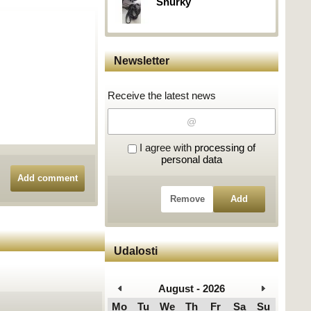
Šnúrky
Newsletter
Receive the latest news
I agree with
processing of
personal data
Add comment
Remove
Add
Udalosti
August - 2026
Mo
Tu
We
Th
Fr
Sa
Su