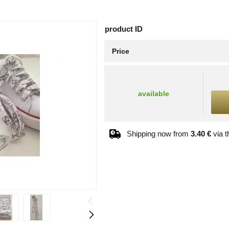
product ID
Price
available
Shipping now from
3.40 €
via 