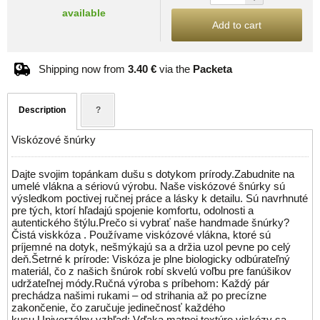
available
Add to cart
Shipping now from
3.40 €
via the
Packeta
Description
?
Viskózové šnúrky
Dajte svojim topánkam dušu s dotykom prírody.Zabudnite na
umelé vlákna a sériovú výrobu. Naše viskózové šnúrky sú
výsledkom poctivej ručnej práce a lásky k detailu. Sú navrhnuté
pre tých, ktorí hľadajú spojenie komfortu, odolnosti a
autentického štýlu.Prečo si vybrať naše handmade šnúrky?
Čistá viskkóza . Používame viskózové vlákna, ktoré sú
príjemné na dotyk, nešmýkajú sa a držia uzol pevne po celý
deň.Šetrné k prírode: Viskóza je plne biologicky odbúrateľný
materiál, čo z našich šnúrok robí skvelú voľbu pre fanúšikov
udržateľnej módy.Ručná výroba s príbehom: Každý pár
prechádza našimi rukami – od strihania až po precízne
zakončenie, čo zaručuje jedinečnosť každého
kusu.Univerzálny vzhľad: Vďaka matnej textúre viskózy sa