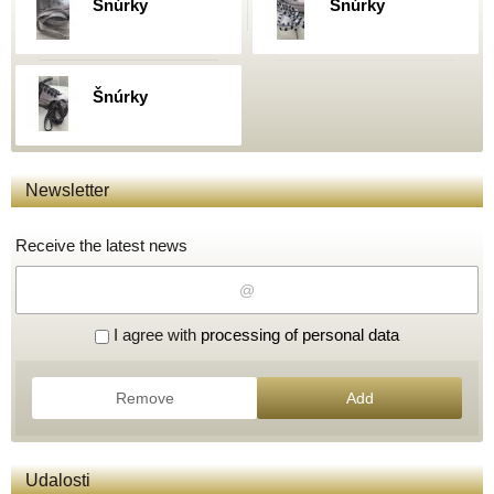
Šnúrky
Šnúrky
Šnúrky
Newsletter
Receive the latest news
I agree with
processing of personal data
Remove
Add
Udalosti