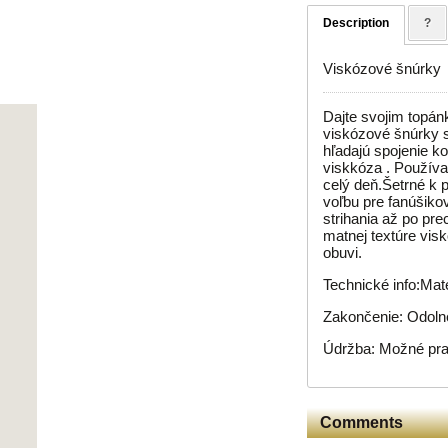
Description
?
Viskózové šnúrky
Dajte svojim topán
viskózové šnúrky sú
hľadajú spojenie k
viskkóza . Používa
celý deň.Šetrné k p
voľbu pre fanúšiko
strihania až po pr
matnej textúre visk
obuvi.
Technické info:Mat
Zakončenie: Odolné
Údržba: Možné prať
Comments