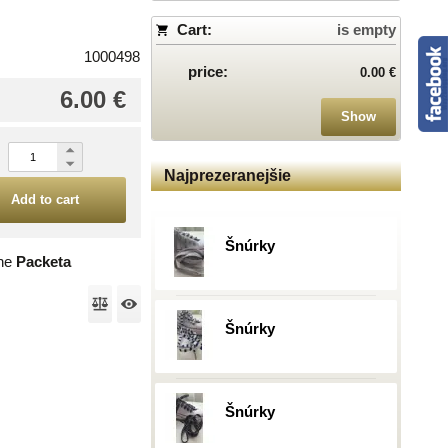
Cart:
is empty
1000498
price:
0.00 €
6.00 €
Show
Najprezeranejšie
Add to cart
Šnúrky
the
Packeta
Šnúrky
Šnúrky