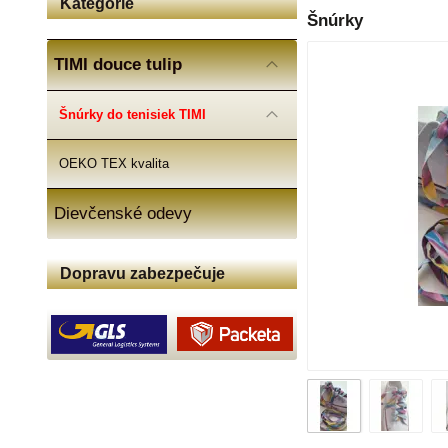
Kategórie
Šnúrky
TIMI douce tulip
Šnúrky do tenisiek TIMI
OEKO TEX kvalita
Dievčenské odevy
Dopravu zabezpečuje