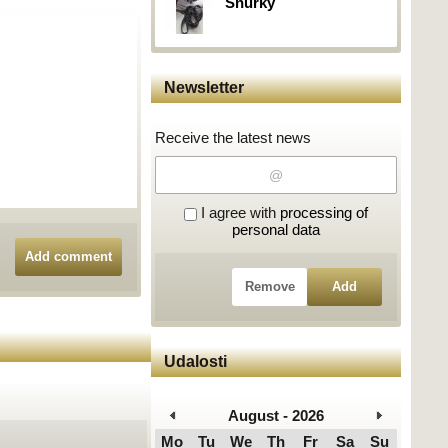
Šnúrky
Newsletter
Receive the latest news
I agree with
processing of
personal data
Add comment
Remove
Add
Udalosti
August - 2026
Mo
Tu
We
Th
Fr
Sa
Su