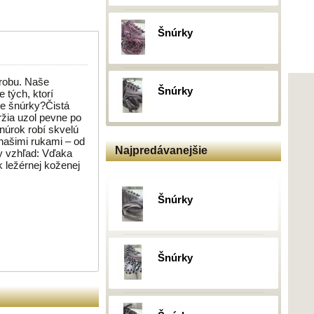
Šnúrky
ýrobu. Naše
Šnúrky
 tých, ktorí
de šnúrky?Čistá
ržia uzol pevne po
šnúrok robí skvelú
našimi rukami – od
Najpredávanejšie
ny vzhľad: Vďaka
k ležérnej koženej
Šnúrky
Šnúrky