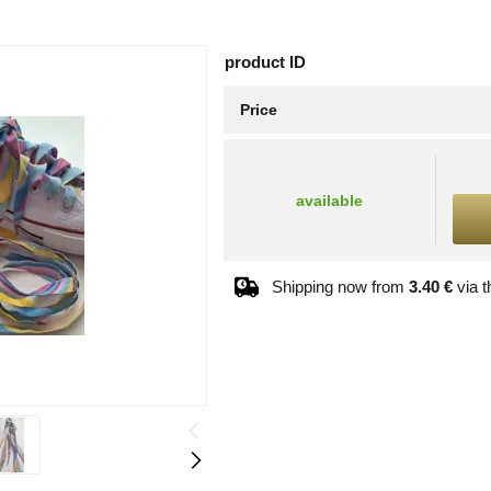
product ID
Price
available
Shipping now from
3.40 €
via 