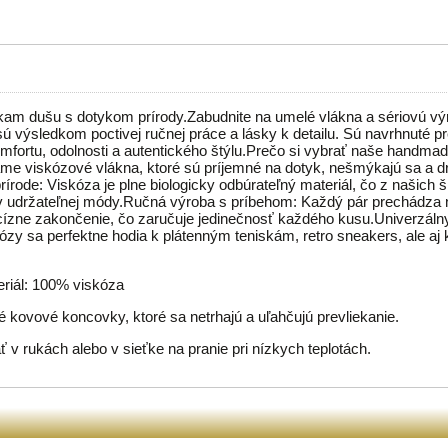
kam dušu s dotykom prírody.Zabudnite na umelé vlákna a sériovú v
 výsledkom poctivej ručnej práce a lásky k detailu. Sú navrhnuté pre
omfortu, odolnosti a autentického štýlu.Prečo si vybrať naše handma
me viskózové vlákna, ktoré sú príjemné na dotyk, nešmýkajú sa a d
rírode: Viskóza je plne biologicky odbúrateľný materiál, čo z našich 
v udržateľnej módy.Ručná výroba s príbehom: Každý pár prechádza 
ecízne zakončenie, čo zaručuje jedinečnosť každého kusu.Univerzál
ózy sa perfektne hodia k plátenným teniskám, retro sneakers, ale aj 
eriál: 100% viskóza
 kovové koncovky, ktoré sa netrhajú a uľahčujú prevliekanie.
 v rukách alebo v sieťke na pranie pri nízkych teplotách.