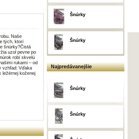
Šnúrky
ýrobu. Naše
Šnúrky
 tých, ktorí
de šnúrky?Čistá
ržia uzol pevne po
šnúrok robí skvelú
našimi rukami – od
Najpredávanejšie
ny vzhľad: Vďaka
k ležérnej koženej
Šnúrky
Šnúrky