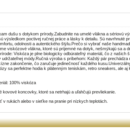
kam dušu s dotykom prírody.Zabudnite na umelé vlákna a sériovú v
 výsledkom poctivej ručnej práce a lásky k detailu. Sú navrhnuté pre
omfortu, odolnosti a autentického štýlu.Prečo si vybrať naše handma
me viskózové vlákna, ktoré sú príjemné na dotyk, nešmýkajú sa a d
rírode: Viskóza je plne biologicky odbúrateľný materiál, čo z našich 
v udržateľnej módy.Ručná výroba s príbehom: Každý pár prechádza 
ecízne zakončenie, čo zaručuje jedinečnosť každého kusu.Univerzál
ózy sa perfektne hodia k plátenným teniskám, retro sneakers, ale aj 
eriál: 100% viskóza
 kovové koncovky, ktoré sa netrhajú a uľahčujú prevliekanie.
 v rukách alebo v sieťke na pranie pri nízkych teplotách.