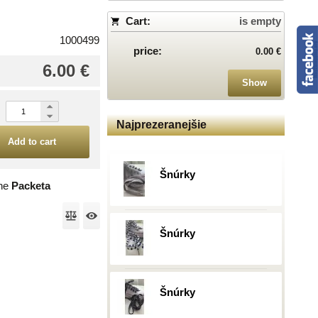
Cart:
is empty
1000499
price:
0.00 €
6.00 €
Show
Najprezeranejšie
Add to cart
Šnúrky
the
Packeta
Šnúrky
Šnúrky