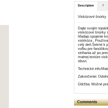
Description
?
Viskózové šnúrky
Dajte svojim topán
viskózové šnúrky sú
hľadajú spojenie k
viskkóza . Používa
celý deň.Šetrné k p
voľbu pre fanúšiko
strihania až po pr
matnej textúre visk
obuvi.
Technické info:Mat
Zakončenie: Odolné
Údržba: Možné prať
Comments