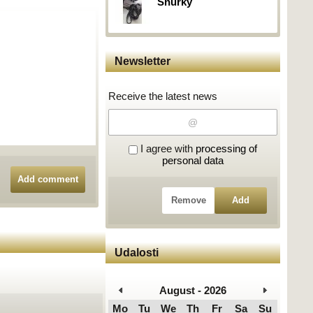
Šnúrky
Newsletter
Receive the latest news
I agree with
processing of
personal data
Add comment
Remove
Add
Udalosti
August - 2026
Mo
Tu
We
Th
Fr
Sa
Su