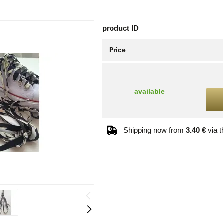
product ID
Price
available
Shipping now from
3.40 €
via 