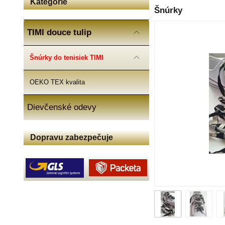
Kategórie
Šnúrky
TIMI douce tulip
Šnúrky do tenisiek TIMI
OEKO TEX kvalita
Dievčenské odevy
Dopravu zabezpečuje