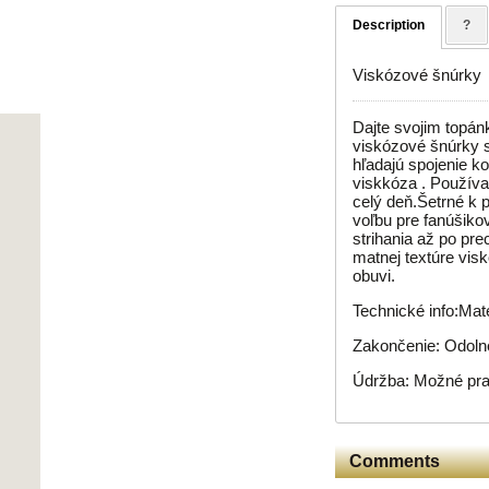
Description
?
Viskózové šnúrky
Dajte svojim topán
viskózové šnúrky sú
hľadajú spojenie k
viskkóza . Používa
celý deň.Šetrné k p
voľbu pre fanúšiko
strihania až po pr
matnej textúre visk
obuvi.
Technické info:Mat
Zakončenie: Odolné
Údržba: Možné prať
Comments