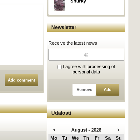
Šnúrky
Newsletter
Receive the latest news
I agree with
processing of
personal data
Add comment
Remove
Add
Udalosti
August - 2026
Mo
Tu
We
Th
Fr
Sa
Su