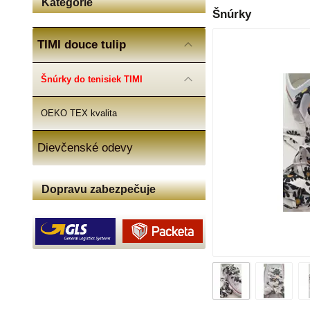
Kategórie
Šnúrky
TIMI douce tulip
Šnúrky do tenisiek TIMI
OEKO TEX kvalita
Dievčenské odevy
Dopravu zabezpečuje