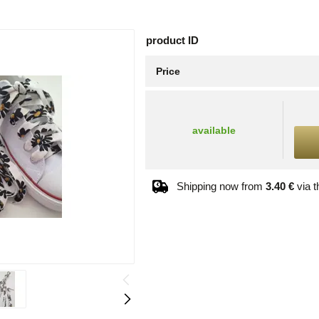
product ID
Price
available
Shipping now from
3.40 €
via 