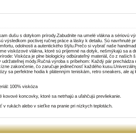
kam dušu s dotykom prírody.Zabudnite na umelé vlákna a sériovú v
 výsledkom poctivej ručnej práce a lásky k detailu. Sú navrhnuté pre
omfortu, odolnosti a autentického štýlu.Prečo si vybrať naše handma
me viskózové vlákna, ktoré sú príjemné na dotyk, nešmýkajú sa a d
rírode: Viskóza je plne biologicky odbúrateľný materiál, čo z našich 
v udržateľnej módy.Ručná výroba s príbehom: Každý pár prechádza 
ecízne zakončenie, čo zaručuje jedinečnosť každého kusu.Univerzál
ózy sa perfektne hodia k plátenným teniskám, retro sneakers, ale aj 
eriál: 100% viskóza
 kovové koncovky, ktoré sa netrhajú a uľahčujú prevliekanie.
 v rukách alebo v sieťke na pranie pri nízkych teplotách.