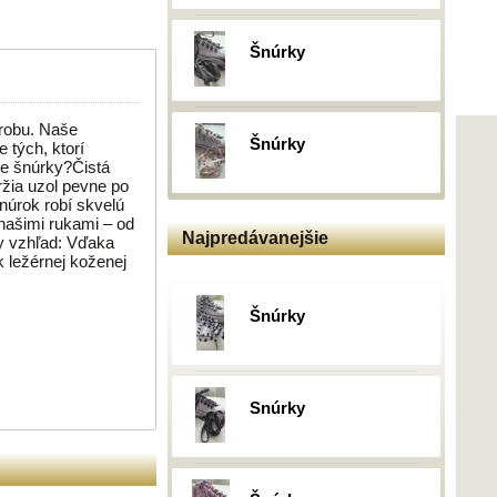
Šnúrky
ýrobu. Naše
Šnúrky
 tých, ktorí
de šnúrky?Čistá
ržia uzol pevne po
šnúrok robí skvelú
našimi rukami – od
Najpredávanejšie
ny vzhľad: Vďaka
k ležérnej koženej
Šnúrky
Snúrky