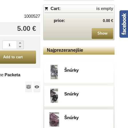
Cart:
is empty
1000527
price:
0.00 €
5.00 €
Show
Najprezeranejšie
Add to cart
Šnúrky
the
Packeta
Snúrky
Šnúrky